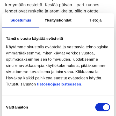
kertymään nestettä. Kestää päivän – pari kunnes
lehdet ovat ruskeita ja aromikkaita, silloin otatte
lehdet pois, aukaisette ne ja kuivaatte, opastaa Mia
Suostumus
Yksityiskohdat
Tietoja
Vieltojärvi.
Tämä sivusto käyttää evästeitä
Käytämme sivustolla evästeitä ja vastaavia teknologioita
ymmärtääksemme, miten käytät verkkosivustoa,
optimoidaksemme sen toimivuuden, luodaksemme
sinulle arvokkaampia käyttökokemuksia, pitääksemme
sivustomme turvallisena ja toimivana. Klikkaamalla
Hyväksy kaikki painiketta suostut evästeiden käytön.
Tutustu sivuston
tietosuojaselosteeseen
.
Villivihannesillassa luonnonyrttineuvoja
Mia Vieltojärvi annostelee maistiaisia:
Suostumuksen
pihlajanlehtijuomaa, voikukkahilloa,
Välttämätön
valinta
kuusenkerkkäsiirappia, nokkospestoa
ja vihersmoothieta.