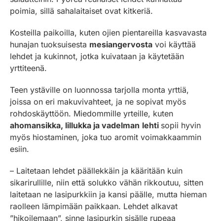
poimia, sillä sahalaitaiset ovat kitkeriä.
Kosteilla paikoilla, kuten ojien pientareilla kasvavasta
hunajan tuoksuisesta
mesiangervosta
voi käyttää
lehdet ja kukinnot, jotka kuivataan ja käytetään
yrttiteenä.
Teen ystäville on luonnossa tarjolla monta yrttiä,
joissa on eri makuvivahteet, ja ne sopivat myös
rohdoskäyttöön. Miedommille yrteille, kuten
ahomansikka, lillukka ja vadelman
lehti
sopii hyvin
myös hiostaminen, joka tuo aromit voimakkaammin
esiin.
– Laitetaan lehdet päällekkäin ja kääritään kuin
sikarirullille, niin että solukko vähän rikkoutuu, sitten
laitetaan ne lasipurkkiin ja kansi päälle, mutta hieman
raolleen lämpimään paikkaan. Lehdet alkavat
”hikoilemaan”, sinne lasipurkin sisälle rupeaa