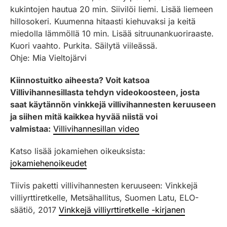
kukintojen hautua 20 min. Siivilöi liemi. Lisää liemeen
hillosokeri. Kuumenna hitaasti kiehuvaksi ja keitä
miedolla lämmöllä 10 min. Lisää sitruunankuoriraaste.
Kuori vaahto. Purkita. Säilytä viileässä.
Ohje: Mia Vieltojärvi
Kiinnostuitko aiheesta? Voit katsoa
Villivihannesillasta tehdyn videokoosteen, josta
saat käytännön vinkkejä villivihannesten keruuseen
ja siihen mitä kaikkea hyvää niistä voi
valmistaa:
Villivihannesillan video
Katso lisää jokamiehen oikeuksista:
jokamiehenoikeudet
Tiivis paketti villivihannesten keruuseen: Vinkkejä
villiyrttiretkelle, Metsähallitus, Suomen Latu, ELO-
säätiö, 2017
Vinkkejä villiyrttiretkelle -kirjanen