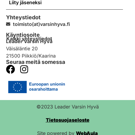
Liity jäseneksi
Yhteystiedot
toimisto(at)varsinhyva.fi
Käyntiosoite
Kaikki yhteystiedot
Leader Varsin Hyvä
Väisäläntie 20
21500 Piikkiö/Kaarina
Seuraa meitä somessa
©2023 Leader Varsin Hyvä
Tietosuojaseloste
Site powered by
WebAula