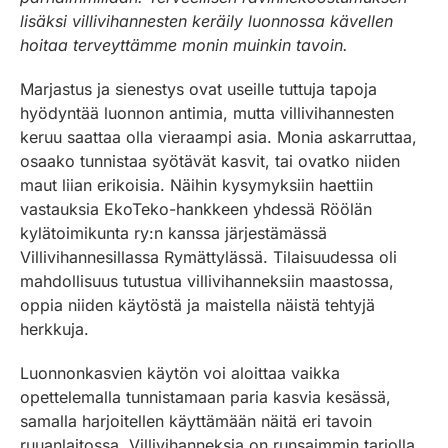
lisäksi villivihannesten keräily luonnossa kävellen
hoitaa terveyttämme monin muinkin tavoin.
Marjastus ja sienestys ovat useille tuttuja tapoja
hyödyntää luonnon antimia, mutta villivihannesten
keruu saattaa olla vieraampi asia. Monia askarruttaa,
osaako tunnistaa syötävät kasvit, tai ovatko niiden
maut liian erikoisia. Näihin kysymyksiin haettiin
vastauksia EkoTeko-hankkeen yhdessä Röölän
kylätoimikunta ry:n kanssa järjestämässä
Villivihannesillassa Rymättylässä. Tilaisuudessa oli
mahdollisuus tutustua villivihanneksiin maastossa,
oppia niiden käytöstä ja maistella näistä tehtyjä
herkkuja.
Luonnonkasvien käytön voi aloittaa vaikka
opettelemalla tunnistamaan paria kasvia kesässä,
samalla harjoitellen käyttämään näitä eri tavoin
ruuanlaitossa. Villivihanneksia on runsaimmin tarjolla