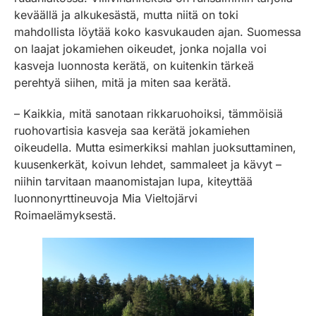
keväällä ja alkukesästä, mutta niitä on toki
mahdollista löytää koko kasvukauden ajan. Suomessa
on laajat jokamiehen oikeudet, jonka nojalla voi
kasveja luonnosta kerätä, on kuitenkin tärkeä
perehtyä siihen, mitä ja miten saa kerätä.
– Kaikkia, mitä sanotaan rikkaruohoiksi, tämmöisiä
ruohovartisia kasveja saa kerätä jokamiehen
oikeudella. Mutta esimerkiksi mahlan juoksuttaminen,
kuusenkerkät, koivun lehdet, sammaleet ja kävyt –
niihin tarvitaan maanomistajan lupa, kiteyttää
luonnonyrttineuvoja Mia Vieltojärvi
Roimaelämyksestä.