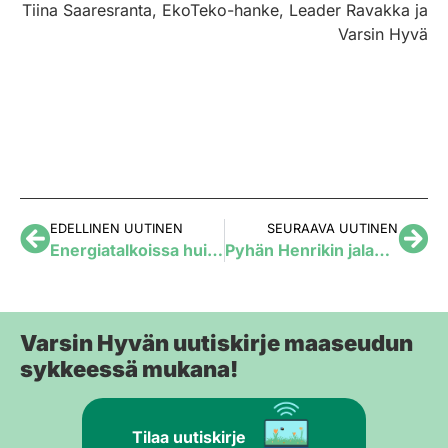
Tiina Saaresranta, EkoTeko-hanke, Leader Ravakka ja
Varsin Hyvä
EDELLINEN UUTINEN
SEURAAVA UUTINEN
Energiatalkoissa huippusaavutus Raumalla: kylätalon sähkönkulutus putosi kolmannekseen!
Pyhän Henrikin jalanjälkiä ja perimätietoa seuraten Turusta Kokemäelle
Varsin Hyvän uutiskirje maaseudun
sykkeessä mukana!
Tilaa uutiskirje