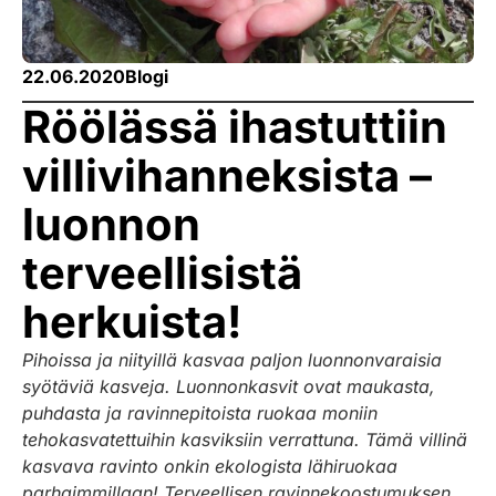
22.06.2020
Blogi
Röölässä ihastuttiin
villivihanneksista –
luonnon
terveellisistä
herkuista!
Pihoissa ja niityillä kasvaa paljon luonnonvaraisia
syötäviä kasveja. Luonnonkasvit ovat maukasta,
puhdasta ja ravinnepitoista ruokaa moniin
tehokasvatettuihin kasviksiin verrattuna. Tämä villinä
kasvava ravinto onkin ekologista lähiruokaa
parhaimmillaan! Terveellisen ravinnekoostumuksen