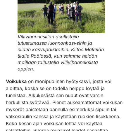
Villivihannesillan osallistujia
tutustumassa luonnonkasveihin ja
niiden kasvupaikkoihin. Kiitos Mäkelän
tilalle Röölässä, kun saimme heidän
maillaan tallustella villivihanneksista
oppien.
Voikukka
on monipuolinen hyötykasvi, josta voi
aloittaa, koska se on todella helppo löytää ja
tunnistaa. Alkukesästä sen nuput ovat varsin
herkullista syötävää. Pienet aukeamattomat voikukan
mykeröt paistetaan pannulla esimerkiksi sipulin tai
valkosipulin kanssa ja käytetään ruokien lisukkeena.
Koko kesän ajan voikukan lehtiä voi käyttää
salaatteihin. Pyöreä reunaiset lehdet kannattaa