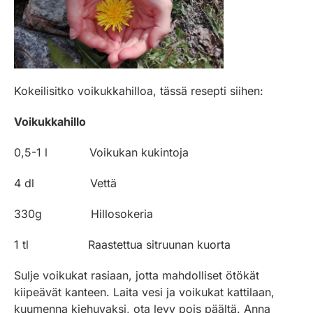
Kokeilisitko voikukkahilloa, tässä resepti siihen:
Voikukkahillo
0,5-1 l Voikukan kukintoja
4 dl Vettä
330g Hillosokeria
1 tl Raastettua sitruunan kuorta
Sulje voikukat rasiaan, jotta mahdolliset ötökät
kiipeävät kanteen. Laita vesi ja voikukat kattilaan,
kuumenna kiehuvaksi, ota levy pois päältä. Anna