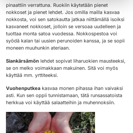
pinaattiin verrattuna. Ruokiin käytetään pienet
nokkoset ja pienet lehdet. Jos omilla mailla kasvaa
nokkosta, voi sen satokautta jatkaa niittämällä isoiksi
kasvaneet nokkoset, jolloin se versoaa uudelleen ja
tuottaa monta satoa vuodessa. Nokkospestoa voi
syödä kalan tai uusien perunoiden kanssa, ja se sopii
moneen muuhunkin ateriaan.
Siankärsämön
lehdet sopivat liharuokien mausteeksi,
se on melko voimakkaan makuinen. Sitä voi myös
käyttää mm. yrttiteeksi.
Vuohenputkea
kasvaa monen pihassa ihan vaivaksi
asti. Kun sen oppii tunnistamaan, tätä runsassatoista
herkkua voi käyttää salaatteihin ja muhennoksiin.