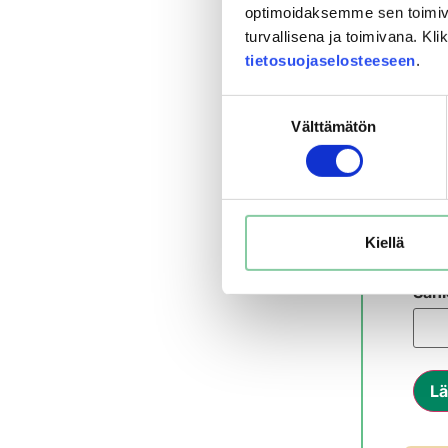
N
optimoidaksemme sen toimi
turvallisena ja toimivana. Kl
Etun
tietosuojaselosteeseen
.
Suostumuksen
Välttämätön
Asui
valinta
Syn
Kiellä
Sähk