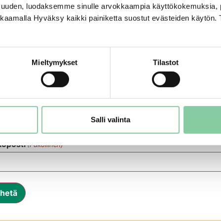
uorisotyöryhmä hakuloma
vuuden, luodaksemme sinulle arvokkaampia käyttökokemuksia
ikkaamalla Hyväksy kaikki painiketta suostut evästeiden käytön. 
imi
Suku
(Pakollinen)
Mieltymykset
Tilastot
npaikkakunta
(Pakollinen)
tymäpäivä
(Pakollinen)
Salli valinta
öposti
(Pakollinen)