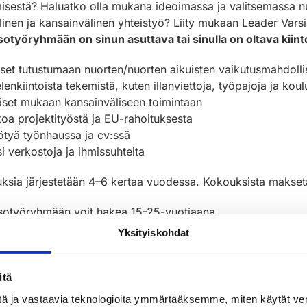
misestä? Haluatko olla mukana ideoimassa ja valitsemassa n
llinen ja kansainvälinen yhteistyö? Liity mukaan Leader Va
sotyöryhmään on sinun asuttava tai sinulla on oltava kiin
äset tutustumaan nuorten/nuorten aikuisten vaikutusmahdolli
lenkiintoista tekemistä, kuten illanviettoja, työpajoja ja koul
äset mukaan kansainväliseen toimintaan
toa projektityöstä ja EU-rahoituksesta
ötyä työnhaussa ja cv:ssä
i verkostoja ja ihmissuhteita
ksia järjestetään 4–6 kertaa vuodessa. Kokouksista makset
sotyöryhmään voit hakea 15-25-vuotiaana.
Yksityiskohdat
itä
tä ja vastaavia teknologioita ymmärtääksemme, miten käytät ve