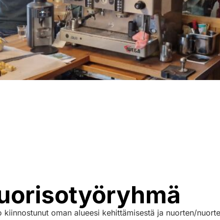
uorisotyöryhmä
o kiinnostunut oman alueesi kehittämisestä ja nuorten/nuort