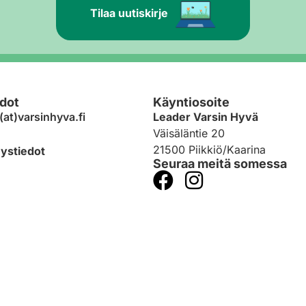
Tilaa uutiskirje
dot
Käyntiosoite
(at)varsinhyva.fi
Leader Varsin Hyvä
Väisäläntie 20
21500 Piikkiö/Kaarina
eystiedot
Seuraa meitä somessa