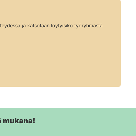
hteydessä ja katsotaan löytyisikö työryhmästä
ä mukana!