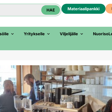
Materiaali­pankki
HAE
sölle
Yritykselle
Viljelijälle
NuorisoL