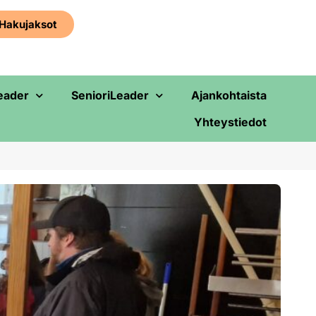
Haku­jaksot
eader
SenioriLeader
Ajankohtaista
Yhteystiedot