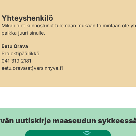
Yhteyshenkilö
Mikäli olet kiinnostunut tulemaan mukaan toimintaan ole y
paikka juuri sinulle.
Eetu Orava
Projektipäällikkö
041 319 2181
eetu.orava(at)varsinhyva.fi
yvän uutiskirje maaseudun sykkeess