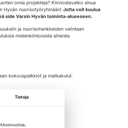
uorten omia projekteja? Kiinnostavatko sinua
rsin Hyvän nuorisotyöryhmään!
Jotta voit kuulua
teä side Varsin Hyvän toiminta-alueeseen.
suuksiin ja nuorisohankkeiden valintaan
utuksia mielenkiintoisista aiheista
aan kokouspalkkiot ja matkakulut.
Tietoja
rkkosivustoa,