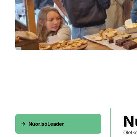
N
NuorisoLeader
Oletk