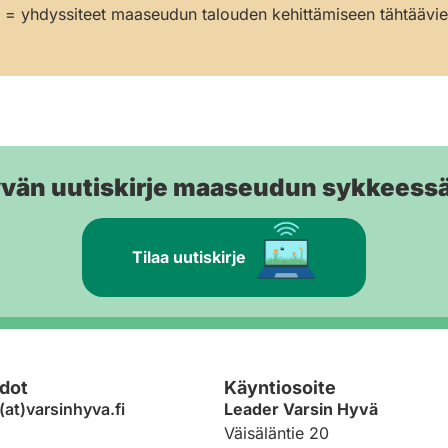
= yhdyssiteet maaseudun talouden kehittämiseen tähtäävien
yvän uutiskirje maaseudun sykkeess
Tilaa uutiskirje
dot
Käyntiosoite
(at)varsinhyva.fi
Leader Varsin Hyvä
Väisäläntie 20