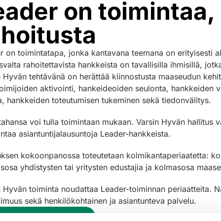
eader on toimintaa,
ahoitusta
r on toimintatapa, jonka kantavana teemana on erityisesti al
valta rahoitettavista hankkeista on tavallisilla ihmisillä, jot
n Hyvän tehtävänä on herättää kiinnostusta maaseudun kehi
toimijoiden aktivointi, hankeideoiden seulonta, hankkeiden 
ta, hankkeiden toteutumisen tukeminen sekä tiedonvälitys.
tahansa voi tulla toimintaan mukaan. Varsin Hyvän hallitus v
antaa asiantuntijalausuntoja Leader-hankkeista.
tuksen kokoonpanossa toteutetaan kolmikantaperiaatetta: kol
sosa yhdistysten tai yritysten edustajia ja kolmasosa maas
n Hyvän toiminta noudattaa Leader-toiminnan periaatteita. N
oimuus sekä henkilökohtainen ja asiantunteva palvelu.
e lisää Leadersuomi.fi