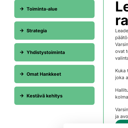
L
Toiminta-alue
r
Strategia
Leade
päätös
Varsi
ovat 
Yhdistystoiminta
valin
Kuka 
Omat Hankkeet
joka 
Halli
Kestävä kehitys
kolma
Varsi
ja av
Lu