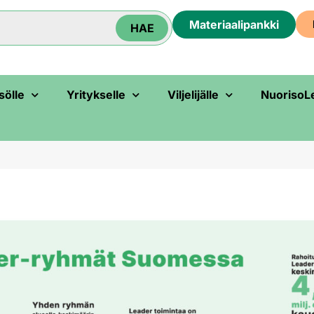
Materiaali­pankki
HAE
sölle
Yritykselle
Viljelijälle
NuorisoL