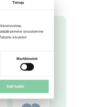
Tietoja
rkkosivustoa,
, pitääksemme sivustomme
Tutustu sivuston
Markkinointi
Salli kaikki