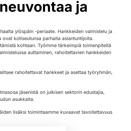
 neuvontaa ja
haalta ylöspäin -periaate. Hankkeiden valmistelu ja
ka ovat kotiseutunsa parhaita asiantuntijoita.
ttämistä kohtaan. Työmme tärkeimpiä toimenpiteitä
valmistelussa auttaminen, rahoitettavien hankkeiden
alitsee rahoitettavat hankkeet ja asettaa työryhmän,
masosa jäsenistä on julkisen sektorin edustajia,
eudun asukkaita.
äiden lisäksi toimintaamme kuvaavat tavoitettavuus