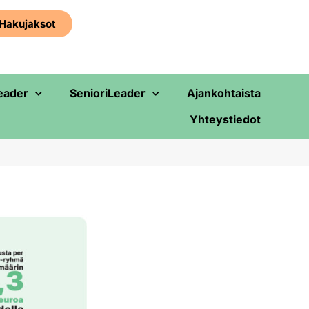
Haku­jaksot
eader
SenioriLeader
Ajankohtaista
Yhteystiedot