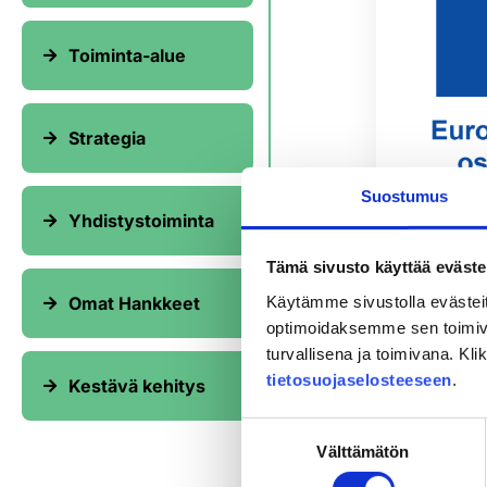
Toiminta-alue
Strategia
Suostumus
Nuort
Yhdistystoiminta
Turun
Hanke on
Tämä sivusto käyttää eväste
Käytämme sivustolla evästei
Omat Hankkeet
Hanke tot
optimoidaksemme sen toimi
mukaan si
turvallisena ja toimivana. Kl
tavoittee
tietosuojaselosteeseen
.
Kestävä kehitys
välinen y
seudulla v
Suostumuksen
nuorten 
Välttämätön
valinta
tapahtumi