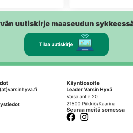
yvän uutiskirje maaseudun sykkeess
Tilaa uutiskirje
dot
Käyntiosoite
(at)varsinhyva.fi
Leader Varsin Hyvä
Väisäläntie 20
21500 Piikkiö/Kaarina
eystiedot
Seuraa meitä somessa