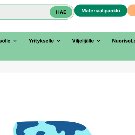
Materiaali­pankki
HAE
sölle
Yritykselle
Viljelijälle
NuorisoL