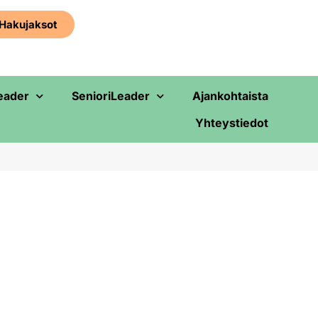
Haku­jaksot
eader
SenioriLeader
Ajankohtaista
Yhteystiedot