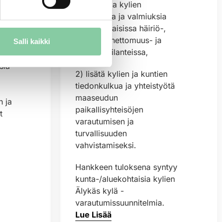
1) Parantaa kylien
tietoisuutta ja valmiuksia
a
toimia erilaisissa häiriö-,
kriisi-, onnettomuus- ja
Salli kaikki
poikkeustilanteissa,
a on
siä
2) lisätä kylien ja kuntien
tiedonkulkua ja yhteistyötä
maaseudun
 ja
paikallisyhteisöjen
t
varautumisen ja
turvallisuuden
vahvistamiseksi.
Hankkeen tuloksena syntyy
kunta-/aluekohtaisia kylien
Älykäs kylä -
varautumissuunnitelmia.
Lue Lisää