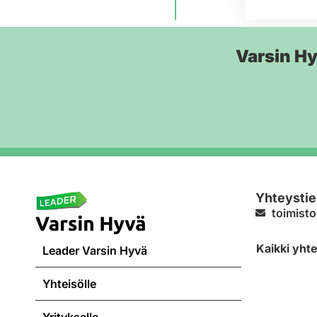
Varsin H
Yhteystie
toimisto
Kaikki yht
Leader Varsin Hyvä
Yhteisölle
Yritykselle