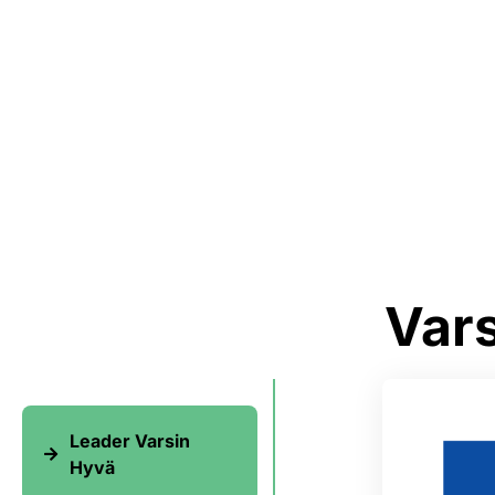
Var
Leader Varsin
Hyvä