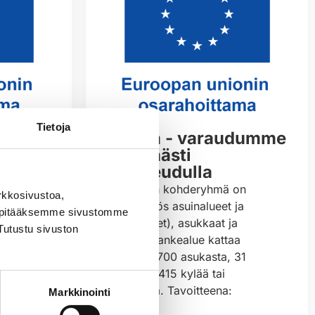
Tietoja
VarMa - varaudumme
a
älykkäästi
maaseudulla
n
Hankkeen kohderyhmä on
rkkosivustoa,
kylät (myös asuinalueet ja
, pitääksemme sivustomme
vat
yhdistykset), asukkaat ja
Tutustu sivuston
kunnat. Hankealue kattaa
noin 307 700 asukasta, 31
lla.
kuntaa ja 415 kylää tai
sten
yhdistystä. Tavoitteena:
Markkinointi