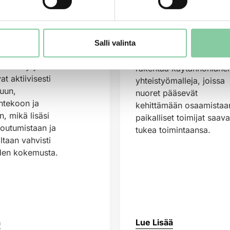
eiden kautta.
nuorentumista sekä
yvän
yritysten mahdollisuuksi
yöryhmä ja
löytää motivoituneita
eader-toimintaa
harjoittelijoita ja
Salli valinta
in. Työryhmän rooli
työntekijöitä. Tavoitteen
ta selkeytyi. Nuoret
rakentaa käytännönlähei
vat aktiivisesti
yhteistyömalleja, joissa
luun,
nuoret pääsevät
ntekoon ja
kehittämään osaamistaan
n, mikä lisäsi
paikalliset toimijat saava
toutumistaan ja
tukea toimintaansa.
taan vahvisti
uden kokemusta.
ä
Lue Lisää