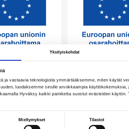
Yksityiskohdat
en Näköinen
MANU -
 Seutu
Mahdollisuuksi
Nuorille
 päättynyt
itä
Hankkeen tavoitteena o
tä ja vastaavia teknologioita ymmärtääksemme, miten käytät ve
eutui suunnitelman
kehittää konkreettisia
vuuden, luodaksemme sinulle arvokkaampia käyttökokemuksia
lle asetetujen
keinoja, joilla nuoret voi
ikkaamalla Hyväksy kaikki painiketta suostut evästeiden käytön. 
n osalta. Nuorten
työllistyä, harjoitella ja
hteistyö Turun
osallistua paikalliseen
ahvistui erityisesti
toimintaan maaseutualuei
omien hankkeiden,
Samalla tuetaan yhdisty
Mieltymykset
Tilastot
en ja osallistavien
uudistumista ja