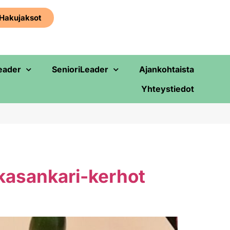
Haku­jaksot
eader
SenioriLeader
Ajankohtaista
Yhteystiedot
kasankari-kerhot