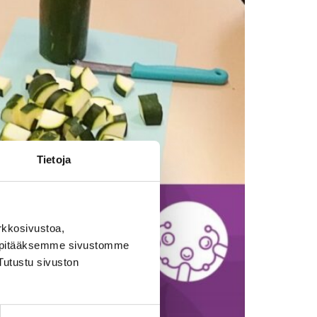
Tietoja
rkkosivustoa,
, pitääksemme sivustomme
Tutustu sivuston