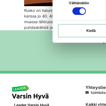
Välttämätön
valinta
Rusko on halunnut korona-aikana panostaa las
kanssa jo 40. 4H:n Safkasankarit kokkaavat vii
muassa lähiruoasta, omavaraisuudesta sekä r
puhdaskätisiä ja innokkaita alakoululaisia va
Kiellä
Varsin H
Yhteystie
toimisto
Kaikki yht
Leader Varsin Hyvä