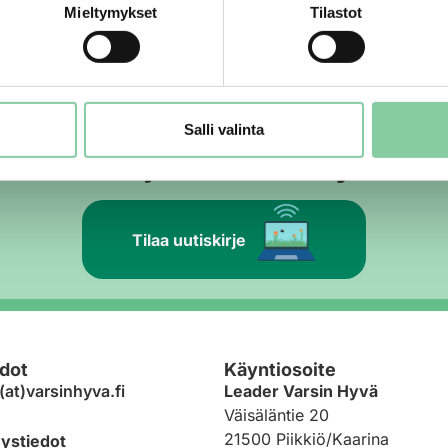
Mieltymykset
Tilastot
ten hyvinvointiin ja vapaa-aikaan. Harrastamisen Suomen ma
koittain koulupäivän jälkeen eri teemojen pohjalta aterioita
uoan alkuperästä ja terveellisyydestä. Käytännön ruokakas
lmiina kokkailemaan. […]
Salli valinta
yvän uutiskirje maaseudun sykkeess
Tilaa uutiskirje
dot
Käyntiosoite
(at)varsinhyva.fi
Leader Varsin Hyvä
Väisäläntie 20
21500 Piikkiö/Kaarina
eystiedot