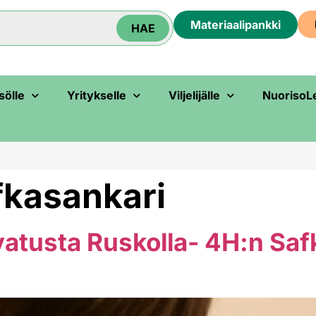
Materiaali­pankki
HAE
sölle
Yritykselle
Viljelijälle
NuorisoL
fkasankari
atusta Ruskolla- 4H:n Saf