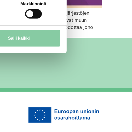
Markkinointi
llin kerhoja on yhteistyössä järjestöjen
 ja välipaloja. Kerholaiset oppivat muun
vatusta Ruokalan oven takana odottaa jono
Salli kaikki
ä mukana!