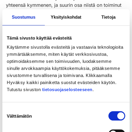
yhteensä kymmenen, ja suurin osa niistä on toiminut
jo vuodesta 2008 lähtien. Saaristomeren ja Sisä-
Suostumus
Yksityiskohdat
Tietoja
Suomen ryhmät ovat uusia.
Saaristomeren kalatalouden toimintaryhmän tehtävänä
Tämä sivusto käyttää evästeitä
on edistää elinkeinokalatalouden kehittämistä
alueellaan ryhmän oman kehittämisstrategian
Käytämme sivustolla evästeitä ja vastaavia teknologioita
mukaisesti. Toiminta-alue kattaa ne Saaristomeren 14
ymmärtääksemme, miten käytät verkkosivustoa,
kuntaa, joiden alueella on meren rannikkoa. Kunnat
optimoidaksemme sen toimivuuden, luodaksemme
ovat Kustavi, Taivassalo, Vehmaa, Mynämäki, Masku,
sinulle arvokkaampia käyttökokemuksia, pitääksemme
Naantali, Raisio, Turku, Kaarina, Paimio, Sauvo, Salo,
sivustomme turvallisena ja toimivana. Klikkaamalla
Parainen ja Kemiönsaari.
Hyväksy kaikki painiketta suostut evästeiden käytön.
Tutustu sivuston
tietosuojaselosteeseen
.
Avoin tiedotus- ja keskustelutilaisuus tiistaina 12.4.
klo 17-19 Kokoushotelli Linnasmäessä, os.
Lustokatu 7, Turku
Suostumuksen
Välttämätön
valinta
Ohjelmassa Saaristomeren kalatalousohjelman 2014-
2020 hanketuet