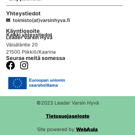
Yhteystiedot
toimisto(at)varsinhyva.fi
Käyntiosoite
Kaikki yhteystiedot
Leader Varsin Hyvä
Väisäläntie 20
21500 Piikkiö/Kaarina
Seuraa meitä somessa
©2023 Leader Varsin Hyvä
Tietosuojaseloste
Site powered by
WebAula