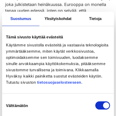
joka julkistetaan heinäkuussa. Eurooppa on monella
tapaa uuden edessä, joten on selvää, että
budjettikokonaisuus tulee sisältämään uusia avauksia.
Suostumus
Yksityiskohdat
Tietoja
Suomen Kylät kantaa huolta kylien ja seutukuntien
mahdollisuuksista omaehtoiseen kehittämiseen
tulevalla EU-rahoituskaudella 2028-2034.
Tämä sivusto käyttää evästeitä
Käytämme sivustolla evästeitä ja vastaavia teknologioita
Suomi on edelleen EU:n maaseutumaisin maa. Yli
ymmärtääksemme, miten käytät verkkosivustoa,
70% suomalaisista asuu kaupunkikeskustojen
optimoidaksemme sen toimivuuden, luodaksemme
ulkopuolella. Leader-rahoituksen piirissä olevilla
sinulle arvokkaampia käyttökokemuksia, pitääksemme
maaseutualueilla asuu yli 2,5 miljoonaa suomalaista.
sivustomme turvallisena ja toimivana. Klikkaamalla
Hyväksy kaikki painiketta suostut evästeiden käytön.
Olemme julkaisseet videon
Leader – for right to stay!
Tutustu sivuston
tietosuojaselosteeseen
.
tukemaan vaikuttamistyötä paikalliskehittämisen
puolesta. Leader-rahoitus on turvattava tulevassa EU-
rahoituskehyksessä. Suomen Kylät on lähestynyt
Suostumuksen
kaikkia EU-Komissaareja sekä Suomen EU-
Välttämätön
valinta
Parlamenttiedustajia tällä viestillä, ja videolla.