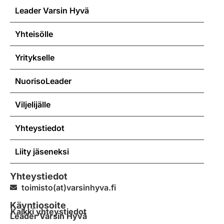
Leader Varsin Hyvä
Yhteisölle
Yritykselle
NuorisoLeader
Viljelijälle
Yhteystiedot
Liity jäseneksi
Yhteystiedot
toimisto(at)varsinhyva.fi
Käyntiosoite
Kaikki yhteystiedot
Leader Varsin Hyvä