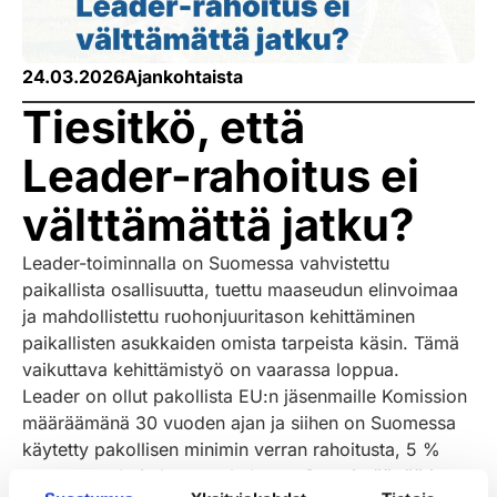
24.03.2026
Ajankohtaista
Tiesitkö, että
Leader-rahoitus ei
välttämättä jatku?
Leader-toiminnalla on Suomessa vahvistettu
paikallista osallisuutta, tuettu maaseudun elinvoimaa
ja mahdollistettu ruohonjuuritason kehittäminen
paikallisten asukkaiden omista tarpeista käsin. Tämä
vaikuttava kehittämistyö on vaarassa loppua.
Leader on ollut pakollista EU:n jäsenmaille Komission
määräämänä 30 vuoden ajan ja siihen on Suomessa
käytetty pakollisen minimin verran rahoitusta, 5 %
maaseuturahoituksesta. Jatkossa Suomi päättää itse