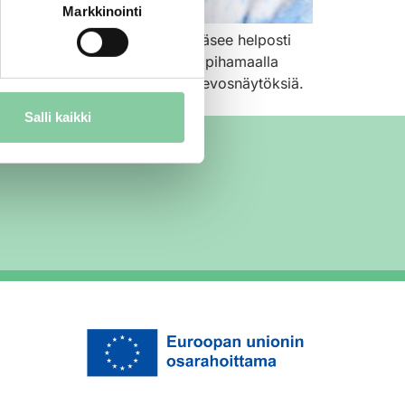
Markkinointi
pajaan. Tapahtumapaikalle pääsee helposti
Paimiossa Ammattiopisto Livian pihamaalla
sratsastusta, kärryajelua ja hevosnäytöksiä.
Salli kaikki
ä mukana!