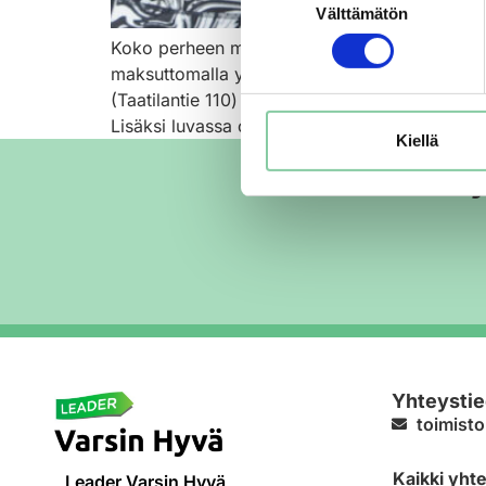
Välttämätön
valinta
Koko perheen maksuton tapahtuma on täynnä p
maksuttomalla yhteiskuljetuksella Paimion kes
(Taatilantie 110) lauantaina 26.8 klo 11–15. 
Lisäksi luvassa on paljon puuhastelua keppih
Kiellä
Varsin H
Yhteystie
toimisto
Kaikki yht
Leader Varsin Hyvä