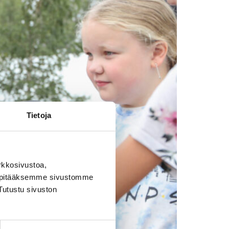
Tietoja
rkkosivustoa,
, pitääksemme sivustomme
Tutustu sivuston