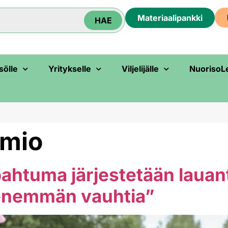
Materiaali­pankki
HAE
sölle
Yritykselle
Viljelijälle
NuorisoL
imio
pahtuma järjestetään lauan
enemmän vauhtia”