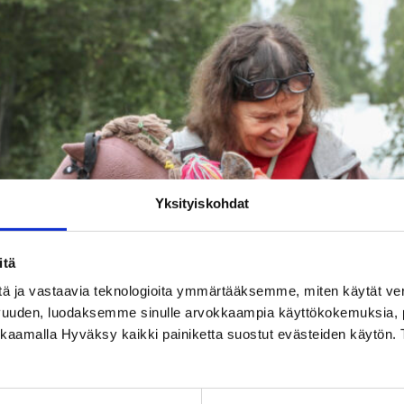
Yksityiskohdat
itä
tä ja vastaavia teknologioita ymmärtääksemme, miten käytät ve
vuuden, luodaksemme sinulle arvokkaampia käyttökokemuksia
ikkaamalla Hyväksy kaikki painiketta suostut evästeiden käytön. 