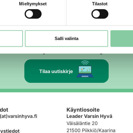
Mieltymykset
Tilastot
oniaiheista ohjelmaa hevosnäytöksistä kepparien tuunaus
kustasta. Ponit Paimiossa -tapahtuma järjestetään jälleen 
Maksuttoman tapahtuman ohjelmaan kuuluu muun muassa talutu
evosten kanssa kuten hyppykisat, match show ja […]
Salli valinta
yvän uutiskirje maaseudun sykkeess
Tilaa uutiskirje
dot
Käyntiosoite
(at)varsinhyva.fi
Leader Varsin Hyvä
Väisäläntie 20
21500 Piikkiö/Kaarina
eystiedot