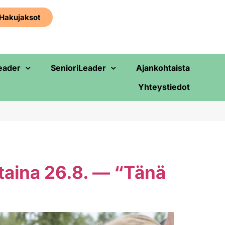
Haku­jaksot
eader
SenioriLeader
Ajankohtaista
Yhteystiedot
taina 26.8. — “Tänä