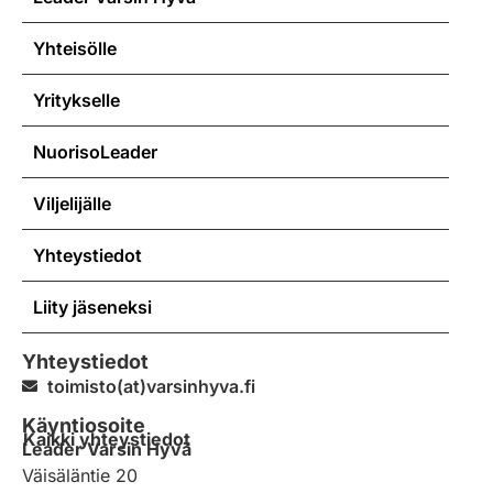
Yhteisölle
Yritykselle
NuorisoLeader
Viljelijälle
Yhteystiedot
Liity jäseneksi
Yhteystiedot
toimisto(at)varsinhyva.fi
Käyntiosoite
Kaikki yhteystiedot
Leader Varsin Hyvä
Väisäläntie 20