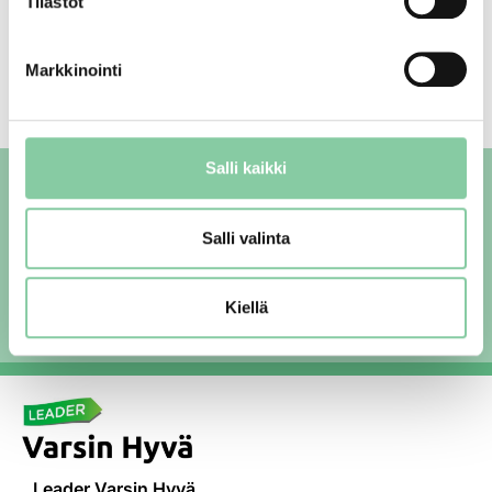
Tilastot
EDELLINEN UUTINEN
SEURAAVA UUTINEN
Markkinointi
Kylävaran julkistaminen torstaina 26.2. klo 14–15.30
Kylävara -hankkeen ajankohtaisia
Salli kaikki
Varsin Hyvän uutiskirje maaseudun
sykkeessä mukana!
Salli valinta
Tilaa uutiskirje
Kiellä
Leader Varsin Hyvä