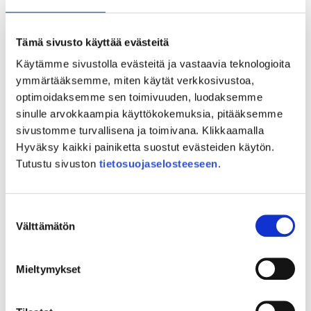
Kontaktoimme yhdessä nuoret ja nuorten parissa
toimivat tahot sekä rakennamme yhteistyötä heidän
kanssaan.
Tämä sivusto käyttää evästeitä
Maksamme tilaisuuden tarjoilut (esimerkiksi pizzat)
Käytämme sivustolla evästeitä ja vastaavia teknologioita
sekä tarvittaessa puhujan tai muut tilaisuuteen liittyvät
ymmärtääksemme, miten käytät verkkosivustoa,
tarvikkeet.
optimoidaksemme sen toimivuuden, luodaksemme
sinulle arvokkaampia käyttökokemuksia, pitääksemme
Tuki on enintään 200 € / tilaisuus / toimija.
sivustomme turvallisena ja toimivana. Klikkaamalla
Hyväksy kaikki painiketta suostut evästeiden käytön.
Tutustu sivuston
tietosuojaselosteeseen
.
PALVELUPAKETTI TOTEUTETAAN OSANA MANU-
MAHDOLLISUUKSIA NUORILLEHANKETTA.
Suostumuksen
Välttämätön
valinta
Kysy lisää:
Eetu Orava
Mieltymykset
Projektipäällikkö
+358 413192181
eetu.orava@varsinhyva.fi