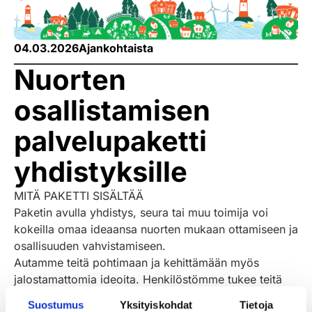
04.03.2026
Ajankohtaista
Nuorten
osallistamisen
palvelupaketti
yhdistyksille
MITÄ PAKETTI SISÄLTÄÄ
Paketin avulla yhdistys, seura tai muu toimija voi
kokeilla omaa ideaansa nuorten mukaan ottamiseen ja
osallisuuden vahvistamiseen.
Autamme teitä pohtimaan ja kehittämään myös
jalostamattomia ideoita. Henkilöstömme tukee teitä
alusta loppuun saakka.
Suostumus
Yksityiskohdat
Tietoja