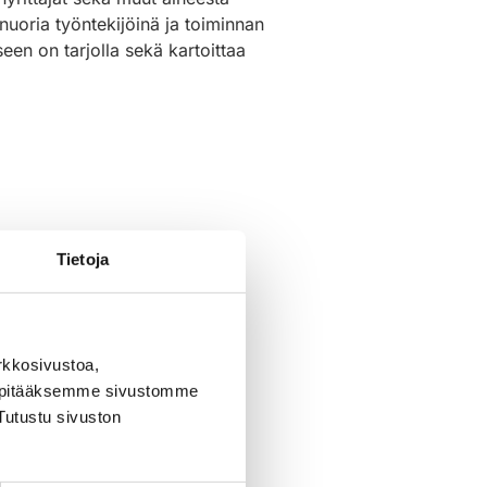
nuoria työntekijöinä ja toiminnan
seen on tarjolla sekä kartoittaa
Tietoja
sää hankeideoistanne.
rkkosivustoa,
, pitääksemme sivustomme
Tutustu sivuston