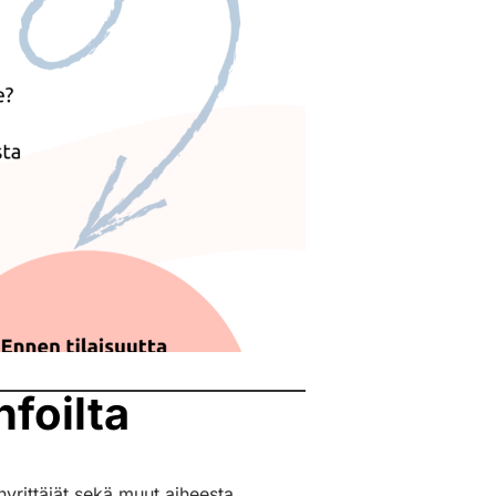
foilta
nyrittäjät sekä muut aiheesta