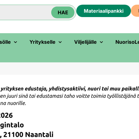
Materiaali­pankki
HAE
sölle
Yritykselle
Viljelijälle
NuorisoL