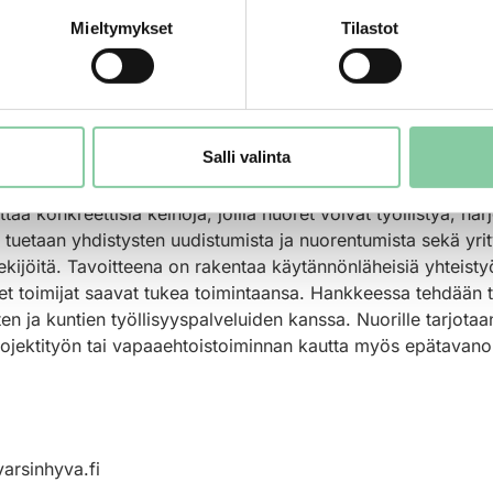
n terveiset
Mieltymykset
Tilastot
in Saloranta – Kokemuksia nuorten kanssa toimimisesta
ehittämiseen ja työllistämiseen
Salli valinta
et, infot ja retket.
konkreettisia keinoja, joilla nuoret voivat työllistyä, harjoi
 tuetaan yhdistysten uudistumista ja nuorentumista sekä yri
öntekijöitä. Tavoitteena on rakentaa käytännönläheisiä yhteist
et toimijat saavat tukea toimintaansa. Hankkeessa tehdään ti
sten ja kuntien työllisyyspalveluiden kanssa. Nuorille tarjota
projektityön tai vapaaehtoistoiminnan kautta myös epätavano
arsinhyva.fi