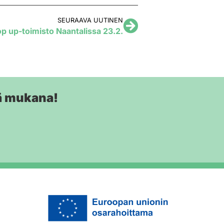
SEURAAVA UUTINEN
p up-toimisto Naantalissa 23.2.
ä mukana!