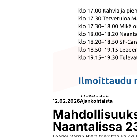
12.02.2026
Ajankohtaista
Mahdollisuuksi
Naantalissa 2
Leader Varsin Hyvä toivottaa kaikki N