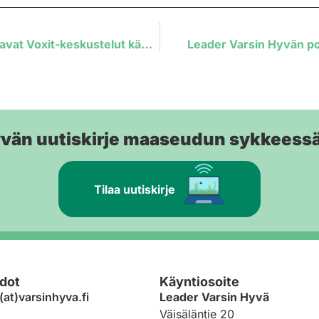
Maaseudun ja saariston osallistavat Voxit-keskustelut käynnistyivät!
Leader Varsin Hyvän po
yvän uutiskirje maaseudun sykkeess
Tilaa uutiskirje
dot
Käyntiosoite
(at)varsinhyva.fi
Leader Varsin Hyvä
Väisäläntie 20