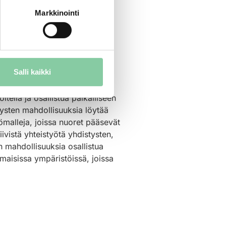
Markkinointi
Salli kaikki
tella ja osallistua paikalliseen
tysten mahdollisuuksia löytää
yömalleja, joissa nuoret pääsevät
ivistä yhteistyötä yhdistysten,
an mahdollisuuksia osallistua
maisissa ympäristöissä, joissa