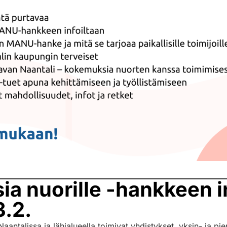
a nuorille -hankkeen in
3.2.
aantalissa ja lähialueella toimivat yhdistykset, yksin- ja pie