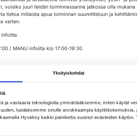
n, voisiko juuri teidän toiminnassanne jatkossa olla mukana 
rjota tietoa millaista apua toiminnan suunnitteluun ja kehittämi
ia varten.
infoilta
:00 / MANU infoilta klo 17:00-19:30
Yksityiskohdat
än pop-up-toimistolle voit tulla juttelemaan ja kysymään li
itä
a
tä ja vastaavia teknologioita ymmärtääksemme, miten käytät ve
vuuden, luodaksemme sinulle arvokkaampia käyttökokemuksia
n Infoiltaan
ikkaamalla Hyväksy kaikki painiketta suostut evästeiden käytön. 
 ja mitä se tarjoaa paikallisille toimijoille?