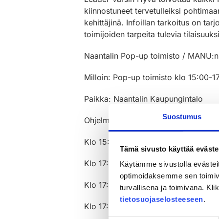
kiinnostuneet tervetulleiksi pohtimaa
kehittäjinä. Infoillan tarkoitus on ta
toimijoiden tarpeita tulevia tilaisuuks
Naantalin Pop-up toimisto / MANU:n 
Milloin:
Pop-up toimisto klo 15:00-17
Paikka:
Naantalin Kaupungintalo
Suostumus
Ohjelma:
Klo 15:00-17:00
Leader Varsin Hyv
Tämä sivusto käyttää eväste
Klo 17:00
Kahvia ja pientä purtava
Käytämme sivustolla evästei
optimoidaksemme sen toimi
Klo 17:30
Tervetuloa MANU-hankkee
turvallisena ja toimivana. Kl
tietosuojaselosteeseen
.
Klo 17:30-18:00
Mikä on MANU-hanke