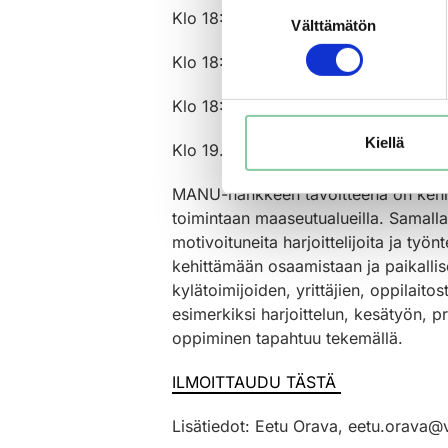
Suostumuksen
Klo 18:00-18:20
Naantalin kaupungi
Välttämätön
valinta
Klo 18:20-18:50
SF-Caravan Naantal
Klo 18:50-19:15
Leader-tuet apuna k
Kiellä
Klo 19.15-19:30
Tulevat mahdollisuud
MANU-hankkeen tavoitteena on kehittää 
toimintaan maaseutualueilla. Samalla
motivoituneita harjoittelijoita ja ty
kehittämään osaamistaan ja paikallis
kylätoimijoiden, yrittäjien, oppilaito
esimerkiksi harjoittelun, kesätyön, 
oppiminen tapahtuu tekemällä.
ILMOITTAUDU TÄSTÄ
Lisätiedot:
Eetu Orava, eetu.orava@v