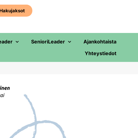
Haku­jaksot
eader
SenioriLeader
Ajankohtaista
Yhteystiedot