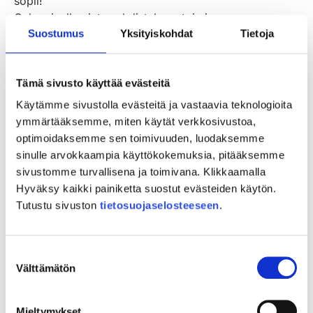
sopii!
Onko sinulla ajatus yhdistyksen toiminnan
Suostumus
Yksityiskohdat
Tietoja
uudistamisesta, tarvittaisiinko siihen apuvoimia?
Onko paikalliskulttuuri ja sen kehittäminen lähellä
sydäntä?
Tämä sivusto käyttää evästeitä
Olisiko kotiseudullasi potentiaalia kehittää
maaseutumatkailua?
Käytämme sivustolla evästeitä ja vastaavia teknologioita
Unelmoitko paremmista harrastusmahdollisuuksista?
ymmärtääksemme, miten käytät verkkosivustoa,
Onko yhteiskäytössä olevissa tiloissa korjaamisen
optimoidaksemme sen toimivuuden, luodaksemme
tarvetta?
sinulle arvokkaampia käyttökokemuksia, pitääksemme
Kaipaako kyläympäristö tai luontoreitti kunnostusta?
sivustomme turvallisena ja toimivana. Klikkaamalla
Haaveiletko kylän omasta tapahtumasta?
Hyväksy kaikki painiketta suostut evästeiden käytön.
Onko turvallisuus, omavaraisuus tai kestävä kehitys
Tutustu sivuston
tietosuojaselosteeseen
.
teemoja joita haluaisit edistää?
Leader-rahoitus taipuu moneen, tervetuloa
juttelemaan kahvikupillisen äärelle!
Suostumuksen
Välttämätön
Esimerkkejä toteutetuista hankkeista
valinta
https://varsinhyva.fi/hanke-esimerkkeja
Tietoa yleishyödyllisten hankkeitten hakemisesta,
Mieltymykset