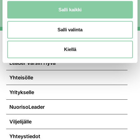
Tilaa uutiskirje
Salli kaikki
Salli valinta
Kiellä
Leader Varsin Hyvä
Yhteisölle
Yritykselle
NuorisoLeader
Viljelijälle
Yhteystiedot