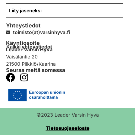
Liity jäseneksi
Yhteystiedot
toimisto(at)varsinhyva.fi
Käyntiosoite
Kaikki yhteystiedot
Leader Varsin Hyvä
Väisäläntie 20
21500 Piikkiö/Kaarina
Seuraa meitä somessa
©2023 Leader Varsin Hyvä
Tietosuojaseloste