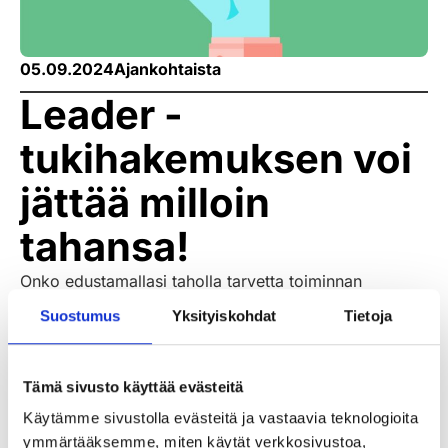
05.09.2024
Ajankohtaista
Leader -
tukihakemuksen voi
jättää milloin
tahansa!
Onko edustamallasi taholla tarvetta toiminnan
kehittämiseen tai pienempiin tai isompiin
Suostumus
Yksityiskohdat
Tietoja
investointeihin? Leader -rahoitus soveltuu
monenlaiseen tarpeeseen. Pienin hanke voi olla
kustannuksiltaan vain reilu 1000 €, isoimmat
Tämä sivusto käyttää evästeitä
useampia kymmeniä tuhansia euroja.
Käytämme sivustolla evästeitä ja vastaavia teknologioita
Katso lisää
https://varsinhyva.fi/yhdistykselle
ja ole
ymmärtääksemme, miten käytät verkkosivustoa,