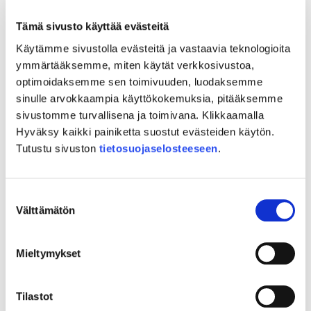
18-20 jatketaan siitä, mihin eduskunnassa jäätiin.
Tämä sivusto käyttää evästeitä
Tule kuulolle – mukana linjoilla ovat muun muassa
Käytämme sivustolla evästeitä ja vastaavia teknologioita
Arto Pirttilahti, Jari Lepistö, Suvi Louhelainen ja Jani
ymmärtääksemme, miten käytät verkkosivustoa,
Hanhijärvi.
optimoidaksemme sen toimivuuden, luodaksemme
Ilmoittautumislinkki:
https://suomen-kylat-ry-
sinulle arvokkaampia käyttökokemuksia, pitääksemme
lv.creamailer.fi/survey/yljqux46eekcz
sivustomme turvallisena ja toimivana. Klikkaamalla
Hyväksy kaikki painiketta suostut evästeiden käytön.
Teams-linkki lähetetään ilmoittautuneille muutama
Tutustu sivuston
tietosuojaselosteeseen
.
päivä ennen webinaaria.
Kylävara-hanke on EU:n osarahoittama.
Suostumuksen
Välttämätön
valinta
Lisätietoja
Mieltymykset
Ritva Pihlaja, 045 3410 394,
ritva.pihlaja@suomenkylat.fi
Tilastot