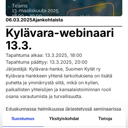
06.03.2025
Ajankohtaista
Kylävara-webinaari
13.3.
Tapahtuma alkaa: 13.3.2025, 18:00
Tapahtuma päättyy: 13.3.2025, 20:00
Järjestäjä: Kylävara-hanke, Suomen Kylät ry
Kylävara-hankkeen yhtenä tarkoituksena on lisätä
puhetta ja ymmärrystä siitä, mikä on kylien,
paikallisten yhteisöjen ja kansalaistoiminnan rooli
osana varautumista ja turvallisuutta.
Eduskunnassa helmikuussa järjestetyssä seminaarissa
päästiin jo jutun alkuun, mutta mitä seminaarista jäi
Suostumus
Yksityiskohdat
Tietoja
käteen? Tässä Kylävara-webinaarissa 13.3.2025 kello