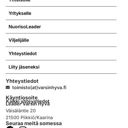
Yritykselle
NuorisoLeader
Viljelijälle
Yhteystiedot
Liity jäseneksi
Yhteystiedot
toimisto(at)varsinhyva.fi
Käyntiosoite
Kaikki yhteystiedot
Leader Varsin Hyvä
Väisäläntie 20
21500 Piikkiö/Kaarina
Seuraa meitä somessa