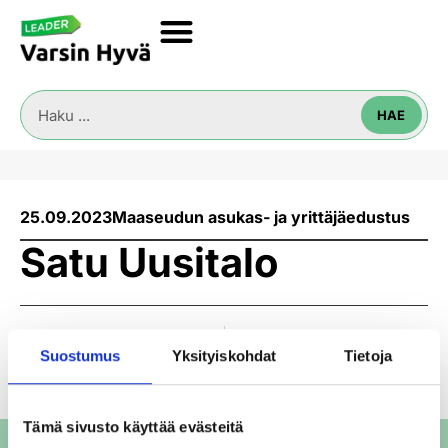
HAE
25.09.2023
Maaseudun asukas- ja yrittäjäedustus
Satu Uusitalo
EDELLINEN UUTINEN
SEURAAVA UUTINEN
Suostumus
Yksityiskohdat
Tietoja
Tero Almi
Tiia-Maria Kielo
Tämä sivusto käyttää evästeitä