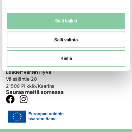
Viljelijälle
Yhteystiedot
Salli kaikki
Liity jäseneksi
Salli valinta
Yhteystiedot
toimisto(at)varsinhyva.fi
Kiellä
Käyntiosoite
Kaikki yhteystiedot
Leader Varsin Hyvä
Väisäläntie 20
21500 Piikkiö/Kaarina
Seuraa meitä somessa