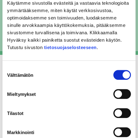
Varsin Hyvän uutiskirje maaseudun
Käytämme sivustolla evästeitä ja vastaavia teknologioita
sykkeessä mukana!
ymmärtääksemme, miten käytät verkkosivustoa,
optimoidaksemme sen toimivuuden, luodaksemme
sinulle arvokkaampia käyttökokemuksia, pitääksemme
Tilaa uutiskirje
sivustomme turvallisena ja toimivana. Klikkaamalla
Hyväksy kaikki painiketta suostut evästeiden käytön.
Tutustu sivuston
tietosuojaselosteeseen
.
Suostumuksen
Välttämätön
valinta
Leader Varsin Hyvä
Mieltymykset
Yhteisölle
Tilastot
Yritykselle
NuorisoLeader
Markkinointi